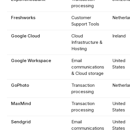
processing
Freshworks
Customer
Netherla
Support Tools
Google Cloud
Cloud
Ireland
Infrastructure &
Hosting
Google Workspace
Email
United
communications
States
& Cloud storage
GoPhoto
Transaction
Netherla
processing
MaxMind
Transaction
United
processing
States
Sendgrid
Email
United
communications
States