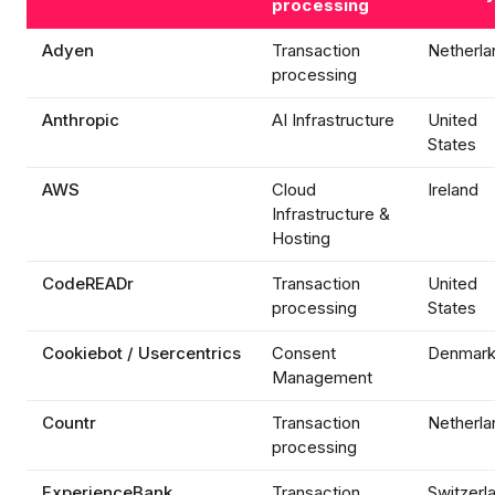
processing
Adyen
Transaction
Netherla
processing
Anthropic
AI Infrastructure
United
States
AWS
Cloud
Ireland
Infrastructure &
Hosting
CodeREADr
Transaction
United
processing
States
Cookiebot / Usercentrics
Consent
Denmar
Management
Countr
Transaction
Netherla
processing
ExperienceBank
Transaction
Switzerl