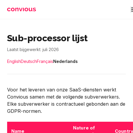
Skip to main content
Sub-processor lijst
Laatst bijgewerkt: juli 2026
English
Deutsch
Français
Nederlands
Voor het leveren van onze SaaS-diensten werkt
Convious samen met de volgende subverwerkers.
Elke subverwerker is contractueel gebonden aan de
GDPR-normen.
Nature of
Name
Countr